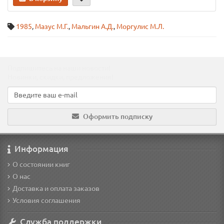
1985
,
Мазус М.Г.
,
Мальгин А.Д.
,
Моргулис М.Л.
Подпишитесь на наши новости!
Новинки, скидки, предложения!
Оформить подписку
Информация
О состоянии книг
О нас
Доставка и оплата заказов
Условия соглашения
Служба поддержки