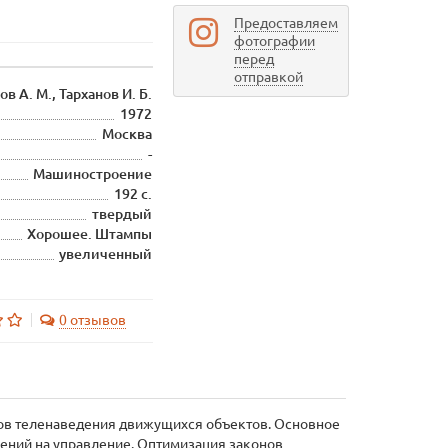
Предоставляем
фотографии
перед
отправкой
ов А. М., Тарханов И. Б.
1972
Москва
-
Машиностроение
192 с.
твердый
Хорошее. Штампы
увеличенный
0 отзывов
ров теленаведения движущихся объектов. Основное
чений на управление. Оптимизация законов