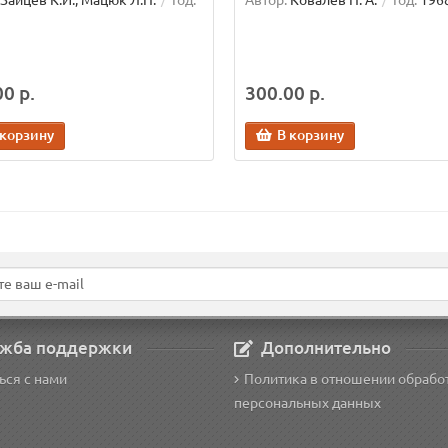
Зайцев К.И., Мацюк Л.Н.
Год:
Автор:
Ковалев Н. А.
Год:
196
0 р.
300.00 р.
 корзину
В корзину
жба поддержки
Дополнительно
ься с нами
Политика в отношении обрабо
персональных данных