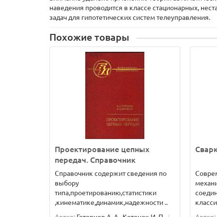
наведения проводится в классе стационарных, нес
задач для гипотетических систем телеуправления.
Похожие товары
Проектирование цепных
Сварк
передач. Справочник
Справочник содержит сведения по
Совре
выбору
механ
типа,проетированию,статистики
соедин
,кинематике,динамик,надежности ..
класси