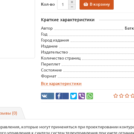
В корзину
Кол-во
Краткие характеристики
Автор
Батк
Год
Город издания
Издание
Издательство
Количество страниц
Переплет
Состояние
Формат
Все характеристики
зывы (0)
правления, которые могут применяться при проектировании конту
го управления к синтезу систем телеуправления при учете ограни