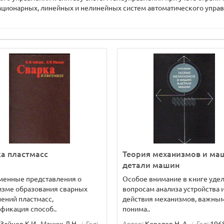
тационарных, линейных и нелинейных систем автоматического упр
а пластмасс
Теория механизмов и ма
детали машин
менные представления о
Особое внимание в книге уде
изме образования сварных
вопросам анализа устройства 
ений пластмасс,
действия механизмов, важным
фикация способ..
понима..