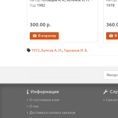
Автор:
Готовцев А. А., Котенок И. П.
Автор:
Год:
1982
1978
300.00 р.
360.0
В корзину
В
1972
,
Батков А. М.
,
Тарханов И. Б.
Подпишитесь на наши новости!
Новинки, скидки, предложения!
Информация
Слу
О состоянии книг
Связат
О нас
Доставка и оплата заказов