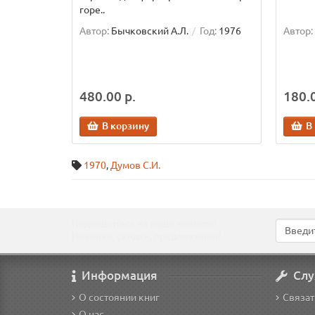
горе..
Автор:
Бычковский А.Л.
Год:
1976
Автор:
480.00 р.
180.0
В корзину
В
1970
,
Думов С.И.
Подпишитесь на наши новости!
Новинки, скидки, предложения!
Информация
Слу
О состоянии книг
Связат
О нас