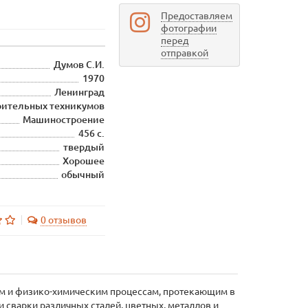
Предоставляем
фотографии
перед
отправкой
Думов С.И.
1970
Ленинград
оительных техникумов
Машиностроение
456 с.
твердый
Хорошее
обычный
0 отзывов
ым и физико-химическим процессам, протекающим в
 сварки различных сталей, цветных, металлов и