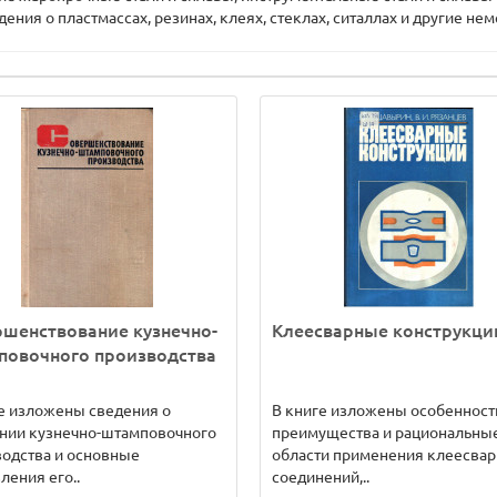
ния о пластмассах, резинах, клеях, стеклах, ситаллах и другие н
шенствование кузнечно-
Клеесварные конструкци
повочного производства
е изложены сведения о
В книге изложены особенност
нии кузнечно-штамповочного
преимущества и рациональны
одства и основные
области применения клеесва
ления его..
соединений,..