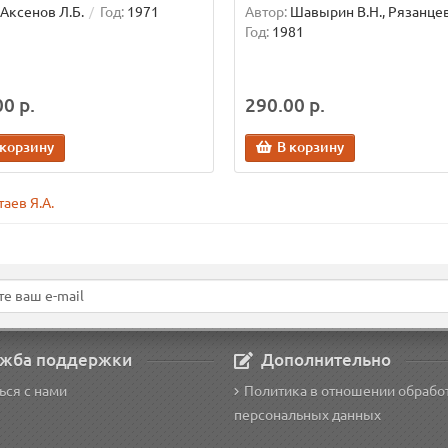
Аксенов Л.Б.
Год:
1971
Автор:
Шавырин В.Н., Рязанцев
Год:
1981
0 р.
290.00 р.
 корзину
В корзину
таев Я.А.
жба поддержки
Дополнительно
ься с нами
Политика в отношении обрабо
персональных данных