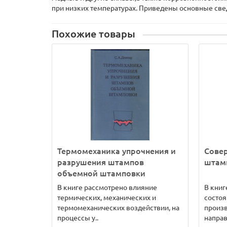
при низких температурах. Приведены основные сведе
Похожие товары
Термомеханика упрочнения и
Совер
разрушения штампов
штам
объемной штамповки
В книге рассмотрено влияние
В книг
термических, механических и
состоя
термомеханических воздействии, на
произв
процессы у..
направ