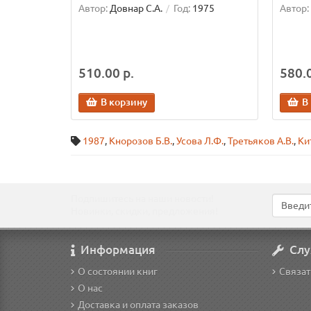
Автор:
Довнар С.А.
Год:
1975
Автор:
510.00 р.
580.0
В корзину
В
1987
,
Кнорозов Б.В.
,
Усова Л.Ф.
,
Третьяков А.В.
,
Ки
Подпишитесь на наши новости!
Новинки, скидки, предложения!
Информация
Слу
О состоянии книг
Связат
О нас
Доставка и оплата заказов