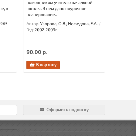
в
помощником учителю начальной
е, в
школы. В нем дано поурочное
планирование..
1965
Автор:
Узорова, О.В.; Нефедова, Е.А.
Год:
2002-2003г.
90.00 р.
В корзину
Оформить подписку