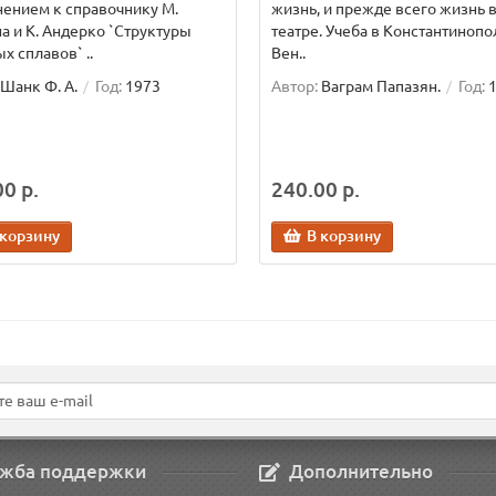
ением к справочнику М.
жизнь, и прежде всего жизнь 
а и К. Андерко `Структуры
театре. Учеба в Константинопол
х сплавов` ..
Вен..
Шанк Ф. А.
Год:
1973
Автор:
Ваграм Папазян.
Год:
0 р.
240.00 р.
 корзину
В корзину
жба поддержки
Дополнительно