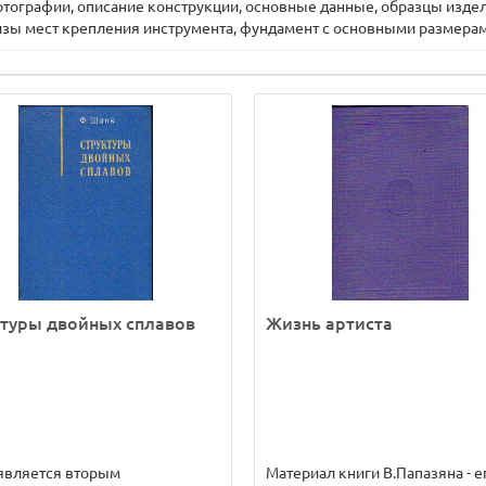
ографии, описание конструкции, основные данные, образцы издел
изы мест крепления инструмента, фундамент с основными размерам
туры двойных сплавов
Жизнь артиста
является вторым
Материал книги В.Папазяна - е