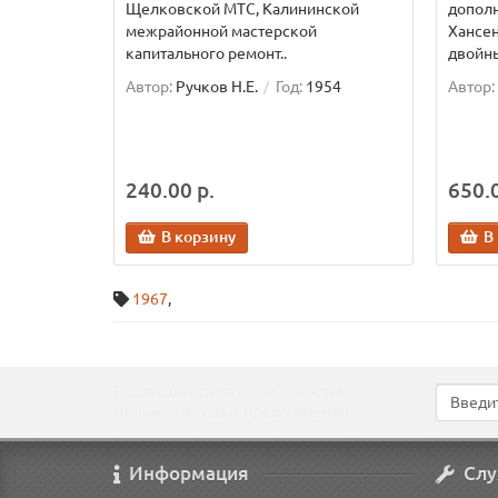
Щелковской МТС, Калининской
дополн
межрайонной мастерской
Хансен
капитального ремонт..
двойны
Автор:
Ручков Н.Е.
Год:
1954
Автор:
240.00 р.
650.0
В корзину
В
1967
,
Подпишитесь на наши новости!
Новинки, скидки, предложения!
Информация
Слу