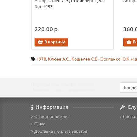
Автор:
Отлев И.А., Штейнберг Ц.Б.
Автор:
Год:
1983
220.00 р.
360.0
В корзину
В
1978
,
Клюев А.С.
,
Кошелев С.В.
,
Осипенко Ю.К. и д
Подпишитесь на наши новости!
Новинки, скидки, предложения!
Информация
Слу
О состоянии книг
Связат
О нас
Доставка и оплата заказов