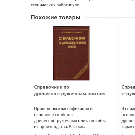
технических работников.
Похожие товары
Справочник по
Справ
древесностружечным плитам
стру
Приведены классификация и
В спр
основные свойства
основ
древесностружечных плит, способы
древес
их производства. Рассмо..
характ