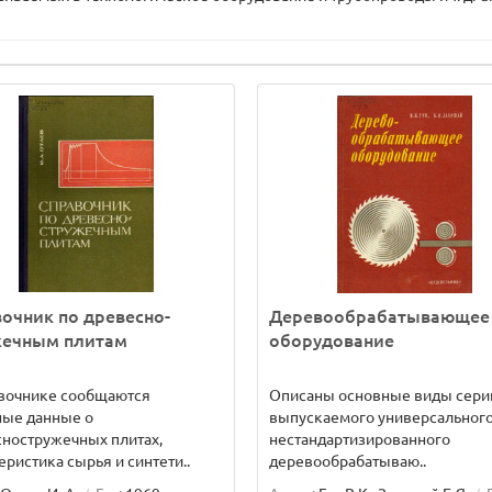
очник по древесно-
Деревообрабатывающее
жечным плитам
оборудование
авочнике сообщаются
Описаны основные виды сери
ные данные о
выпускаемого универсального
ностружечных плитах,
нестандартизированного
еристика сырья и синтети..
деревообрабатываю..