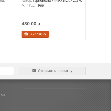
Год:
Автор:
Тарнопольский Ю. М., Скуда А.
М.
Год:
1966
480.00 р.
В корзину
Оформить подписку
тки