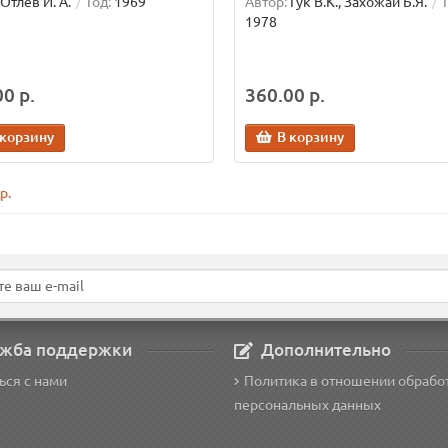
Отлев И. А.
Год:
1969
Автор:
Гук В.К., Захожай Б.Я.
1978
0 р.
360.00 р.
 корзину
В корзину
р.
жба поддержки
Дополнительно
ься с нами
Политика в отношении обрабо
персональных данных