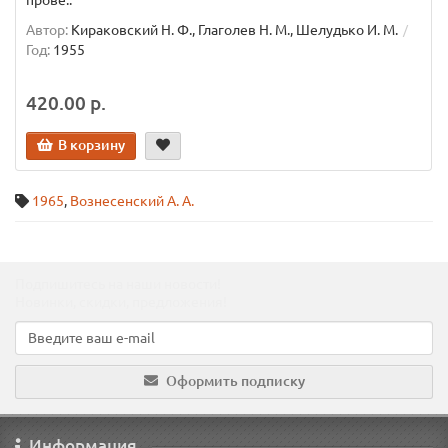
прове..
Автор:
Кираковский Н. Ф., Глаголев Н. М., Шелудько И. М.
Год:
1955
420.00 р.
В корзину
1965
,
Вознесенский А. А.
Подпишитесь на наши новости!
Новинки, скидки, предложения!
Оформить подписку
Информация