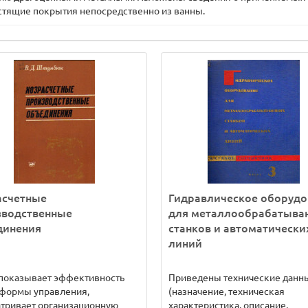
стящие покрытия непосредственно из ванны.
асчетные
Гидравлическое оборудо
зводственные
для металлообрабатыв
динения
станков и автоматически
линий
 показывает эффективность
Приведены технические данн
 формы управления,
(назначение, техническая
тривает организационную
характеристика, описание,