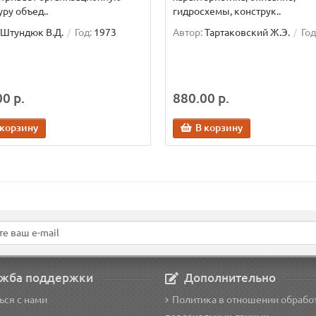
уру объед..
гидросхемы, конструк..
Штундюк В.Д.
Год:
1973
Автор:
Тартаковский Ж.Э.
Год
0 р.
880.00 р.
 корзину
В корзину
жба поддержки
Дополнительно
ься с нами
Политика в отношении обрабо