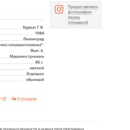
Предоставляем
фотографии
перед
отправкой
Буркат Г.К.
1984
Ленинград
-чка гальванотехника*.
Вып. 6.
Машиностроение
86 с.
мягкий
Хорошее
обычный
0 отзывов
в промышленности и новых перспективных