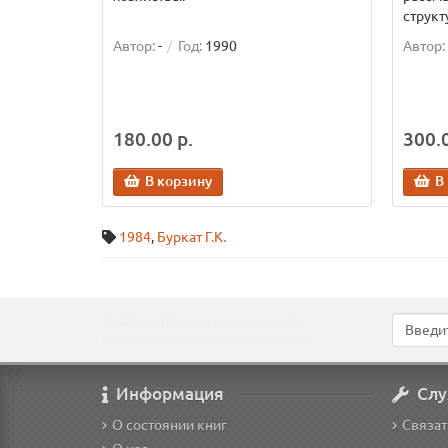
структ
Автор:
-
Год:
1990
Автор:
180.00 р.
300.0
В корзину
В
1984
,
Буркат Г.К.
Подпишитесь на наши новости!
Новинки, скидки, предложения!
Информация
Слу
О состоянии книг
Связат