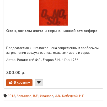
Озон, окислы азота и серы в нижней атмосфере
Предлагаемая книга посвящена современным проблемам
загрязнения воздуха озоном, окислами азота и серы..
Автор:
Ровинский Ф.Я., Егоров В.И.
Год:
1986
300.00 р.
В корзину
2018
,
Завьялов
,
В.Е.; Иванова
,
И.В.; Кобецкой
,
Н.Г.