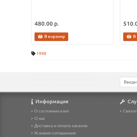
480.00 р.
510.0
В корзину
В
1998
Подпишитесь на наши новости!
Новинки, скидки, предложения!
Информация
Слу
О состоянии книг
Связат
О нас
Доставка и оплата заказов
Условия соглашения