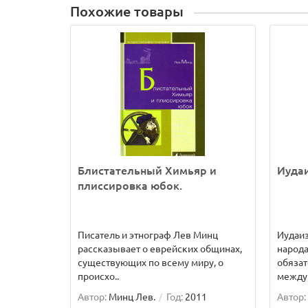
Похожие товары
Блистательный Химьяр и
Иуда
плиссировка юбок.
Писатель и этнограф Лев Минц
Иудаиз
рассказывает о еврейских общинах,
народа
существующих по всему миру, о
обяза
происхо..
между.
Автор:
Минц Лев.
Год:
2011
Автор: