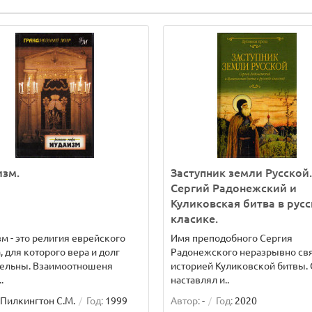
изм.
Заступник земли Русской.
Сергий Радонежский и
Куликовская битва в рус
класике.
м - это религия еврейского
Имя преподобного Сергия
, для которого вера и долг
Радонежского неразрывно свя
тельны. Взаимоотношеня
историей Куликовской битвы.
.
наставлял и..
Пилкингтон С.М.
Год:
1999
Автор:
-
Год:
2020