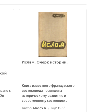
Ислам. Очерк истории.
ской
Книга известного французского
зано с
востоковеда посвящена
 Он
историческому развитию и
современному состоянию ..
Автор:
Массэ А.
Год:
1963