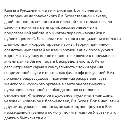
Карма и Кундалини, магия и алхимия, Бог и силы зла,
растворение человеческого Я в Божественном начале,
двойственность личности и вселенной - это только начало
цепочки понятий и категорий, рассматриваемых в
предлагаемой работе, во многом перекликающейся с
публикациями С. Лазарева - известного специалиста в области
диагностики и корректировки кармы. Теория причинно-
следственных связей во взаимоотношениях полов уходит
корнями в глубину веков и является ключом к пониманию
жизни как на Земле, так и в Беспредельности. 3. Рейо
рассматривает карму и сексуальность с точки зрения
современной науки и восточных философских учений. Без
ложных предрассудков писательница раскрывает суть
женского и мужского оргазма в свете энергетических
пульсации вселенной, не обходя вопросы половых
отклонений. Физическое и духовное, мужчина и женщина,
человек - животное и богочеловек, Я в Боге и Бог в нас - эти и
другие актуальные вопросы, возможно, повернутся к Вам
неожиданной гранью и помогут понять главное Я есть - и это
должно быть счастьем.