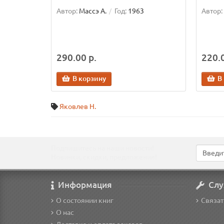
Автор:
Массэ А.
Год:
1963
Автор:
290.00 р.
220.0
В корзину
В
Яковлев Н.
Подпишитесь на наши новости!
Новинки, скидки, предложения!
Информация
Слу
О состоянии книг
Связат
О нас