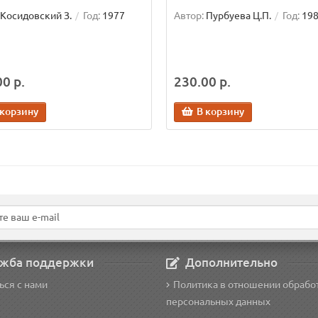
Косидовский З.
Год:
1977
Автор:
Пурбуева Ц.П.
Год:
19
0 р.
230.00 р.
 корзину
В корзину
жба поддержки
Дополнительно
ься с нами
Политика в отношении обрабо
персональных данных