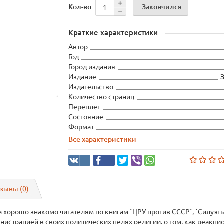
Закончился
Кол-во
Краткие характеристики
Автор
Год
Город издания
Издание
Издательство
Количество страниц
Переплет
Состояние
Формат
Все характеристики
зывы (0)
 хорошо знакомо читателям по книгам `ЦРУ против СССР`, `Силуэты 
истрацией в своих политических целях религии, о том, как реакц