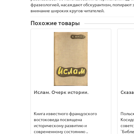
фразеологией, насаждают обскурантизм, попирают 
внимание широких кругов читателей.
Похожие товары
Ислам. Очерк истории.
Сказа
Книга известного французского
Польск
востоковеда посвящена
Косид
историческому развитию и
советс
современному состоянию ..
`Библе