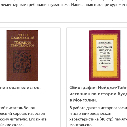
элементарные требования гуманизма. Написанная в жанре художес
ния евангелистов.
«Биография Нейджи-Тойн
источник по истории буд
в Монголии.
ий писатель Зенон
В работе даются историограф
овский хорошо известен
и источниковедческая
кому читателю. Его книга
характеристика (48 стр) памят
йские сказа..
монгольско..