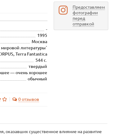
Предоставляем
фотографии
перед
отправкой
-
1995
Москва
а мировой литературы`
ORPUS, Terra Fantastica
544 с.
твердый
ошее — очень хорошее
обычный
0 отзывов
ия, оказавших существенное влияние на развитие