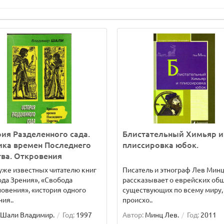
ия Разделенного сада.
Блистательный Химьяр и
ика времен Последнего
плиссировка юбок.
ва. Откровения
уже известных читателю книг
Писатель и этнограф Лев Мин
да Зрения», «Свобода
рассказывает о еврейских общ
овения», «история одного
существующих по всему миру,
ия..
происхо..
Шали Владимир.
Год:
1997
Автор:
Минц Лев.
Год:
2011