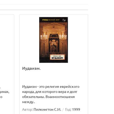
Иудаизм.
ц
Иудаизм - это религия еврейского
инах,
народа, для которого вера и долг
 о
обязательны. Взаимоотношеня
между..
Автор:
Пилкингтон С.М.
Год:
1999