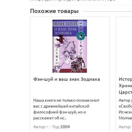
Похожие товары
Фэн-шуй и ваш знак Зодиака
Истор
Хрон
Царст
Наша книга не только познакомит
Автор 
вас с древнейшей китайской
«Свобо
философией фэн-шуй, но и
Исчезн
расскажет об ис..
Молчан
Автор:
-
Год:
2004
Автор: