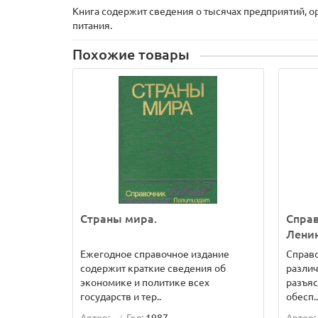
Книга содержит сведения о тысячах предприятий, 
питания.
Похожие товары
Страны мира.
Спра
Ленин
Ежегодное справочное издание
Справо
содержит краткие сведения об
разли
экономике и политике всех
разъяс
государств и тер..
обесп..