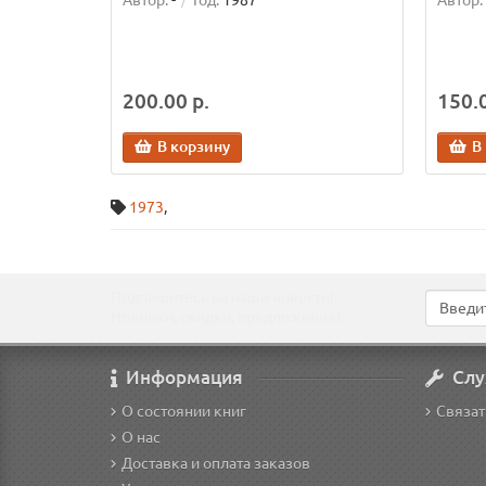
Автор:
-
Год:
1987
Автор:
200.00 р.
150.0
В корзину
В
1973
,
Подпишитесь на наши новости!
Новинки, скидки, предложения!
Информация
Слу
О состоянии книг
Связат
О нас
Доставка и оплата заказов