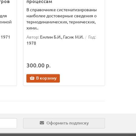
тров
процессам
В справочнике систематизированы
для
наиболее достоверные сведения о
земной
термодинамических, термических,
хими..
1971
Автор:
Емлин Б.И., Гасик М.И.
Год:
1978
300.00 р.
В корзину
Оформить подписку