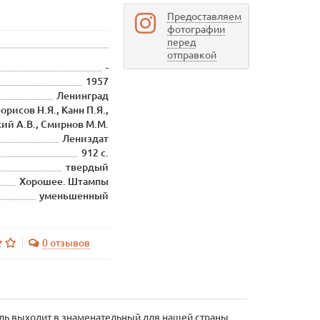
Предоставляем
фотографии
перед
отправкой
-
1957
Ленинград
орисов Н.Я., Канн П.Я.,
ий А.В., Смирнов М.М.
Лениздат
912 с.
твердый
Хорошее. Штампы
уменьшенный
0 отзывов
ль выходит в знаменательный для нашей страны