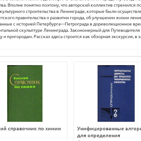
ства. Вполне понятно поэтому, что авторский коллектив стремился 
 культурного строительства в Ленинграде, которые были осуществ
тского правительства о развитии города, об улучшении жизни лени
анные с историей Петербурга—Петрограда в дореволюционное врем
ментальной скульптуре Ленинграда. Закономерный для Путеводител
у и пригородам. Рассказ здесь строится как обзорная экскурсия, в
ий справочник по химии
Унифицированные алго
для определения