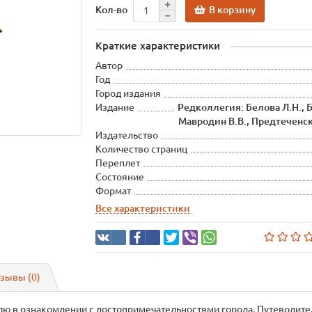
В корзину
Кол-во
Краткие характеристики
Автор
Год
Город издания
Издание
Редколлегия: Белова Л.Н., Б
Мавродин В.В., Предтеченск
Издательство
Количество страниц
Переплет
Состояние
Формат
Все характеристики
зывы (0)
лю в ознакомлении с достопримечательностями города. Путеводите