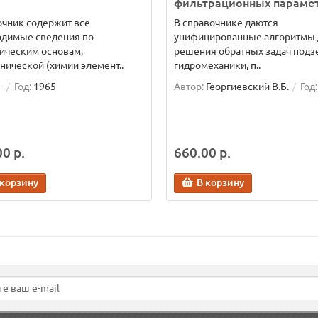
фильтрационных параме
чник содержит все
В справочнике даются
одимые сведения по
унифицированные алгоритмы 
ическим основам,
решения обратных задач под
нической (химии элемент..
гидромеханики, п..
-
Год:
1965
Автор:
Георгиевский В.Б.
Год:
0 р.
660.00 р.
 корзину
В корзину