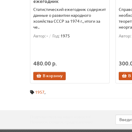
ежегодник
Статистический ежегодник содержит
Справо
данные о развитии народного
необх
хозяйства СССР за 1974 г., итоги за
теорет
че..
неорга
Автор:
-
Год:
1975
Автор:
480.00 р.
300.0
В корзину
В
1957
,
Подпишитесь на наши новости!
Новинки, скидки, предложения!