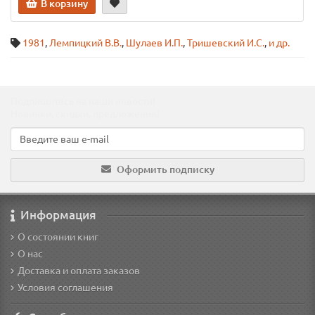
В корзину
1981
,
Лемпицкий В.В.
,
Шулаев И.П.
,
Тришевский И.С.
,
и др.
Подпишитесь на наши новости!
Новинки, скидки, предложения!
Оформить подписку
Информация
О состоянии книг
О нас
Доставка и оплата заказов
Условия соглашения