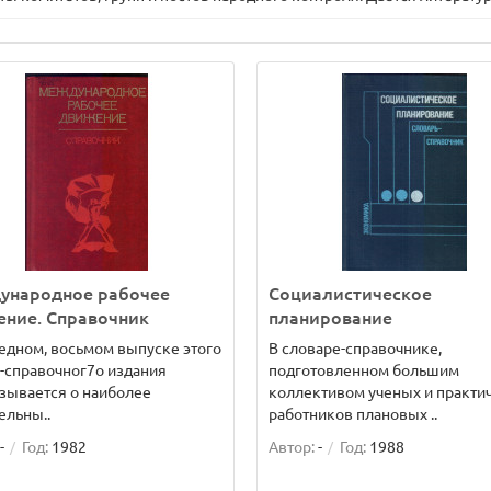
ународное рабочее
Социалистическое
ение. Справочник
планирование
едном, восьмом выпуске этого
В словаре-справочнике,
-справочног7о издания
подготовленном большим
зывается о наиболее
коллективом ученых и практи
ельны..
работников плановых ..
-
Год:
1982
Автор:
-
Год:
1988