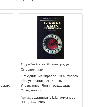
Служба быта Ленинграда:
Справочник
Объединения Управления бытового
обслуживания населения,
ческих
Управление `Ленинградодежда` и
Объединение `..
Автор:
Будряшкина Е.Т., Толмачева
Н.Н.
Год:
1986