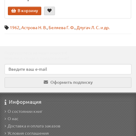
В корзину
1962
,
Астрова Н. В.
,
Беляева Г. Ф.
,
Длугач Л. С. и др.
Подпишитесь на наши новости!
Новинки, скидки, предложения!
Оформить подписку
Информация
О состоянии книг
О нас
Доставка и оплата заказов
Условия соглашения