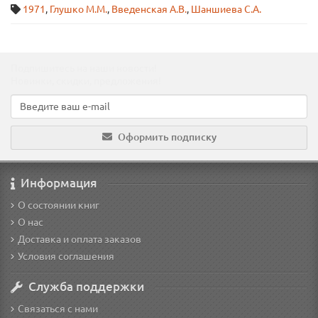
1971
,
Глушко М.М.
,
Введенская А.В.
,
Шаншиева С.А.
Подпишитесь на наши новости!
Новинки, скидки, предложения!
Оформить подписку
Информация
О состоянии книг
О нас
Доставка и оплата заказов
Условия соглашения
Служба поддержки
Связаться с нами