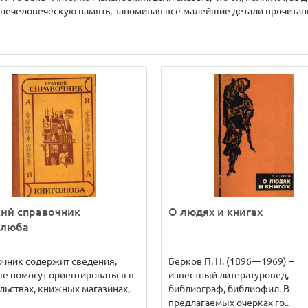
 нечеловеческую память, запоминая все малейшие детали прочитанног
ий справочник
О людях и книгах
олюба
чник содержит сведения,
Берков П. Н. (1896—1969) –
е помогут ориентироваться в
известный литературовед,
льствах, книжных магазинах,
библиограф, библиофил. В
предлагаемых очерках го..