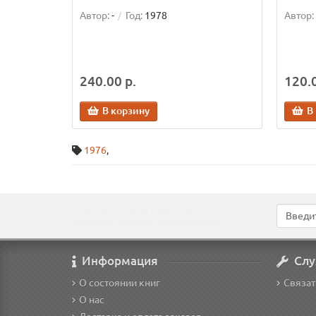
Автор:
-
Год:
1978
Автор:
240.00 р.
120.0
В корзину
В
1976
,
Подпишитесь на наши новости!
Новинки, скидки, предложения!
Информация
Слу
О состоянии книг
Связат
О нас