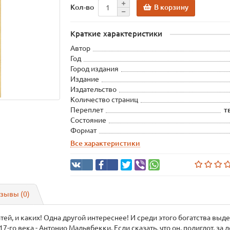
В корзину
Кол-во
Краткие характеристики
Автор
Год
Город издания
Издание
Издательство
Количество страниц
Переплет
т
Состояние
Формат
Все характеристики
зывы (0)
тей, и каких! Одна другой интереснее! И среди этого богатства выд
-го века - Антонио Мальябекки. Если сказать, что он, полиглот, за