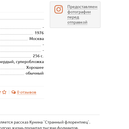
Предоставляем
фотографии
перед
отправкой
-
1976
Москва
-
-
256 с.
вердый, суперобложка
Хорошее
обычный
0 отзывов
еляется рассказ Кунина `Странный флорентиец`.
 долгую жизнь прочитал тысячи фолиантов,