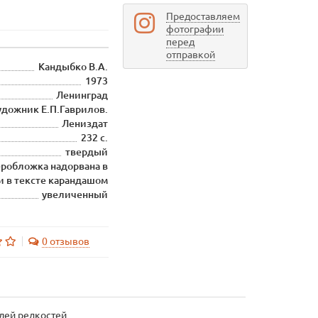
Предоставляем
фотографии
перед
отправкой
Кандыбко В.А.
1973
Ленинград
удожник Е.П.Гаврилов.
Лениздат
232 с.
твердый
еробложка надорвана в
и в тексте карандашом
увеличенный
0 отзывов
елей редкостей