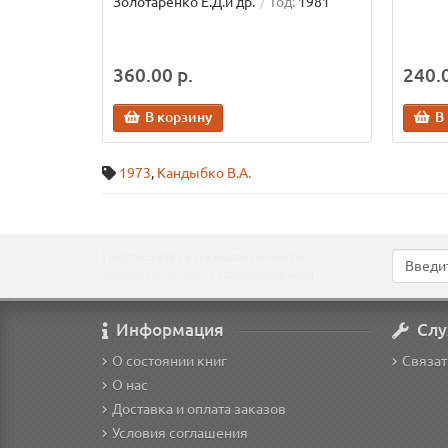
Золотаренко Е.Д.и др.
Год:
1981
360.00 р.
240.0
В корзину
В
1973
,
Кандыбко В.А.
Подпишитесь на наши новости!
Новинки, скидки, предложения!
Информация
Слу
О состоянии книг
Связат
О нас
Доставка и оплата заказов
Условия соглашения