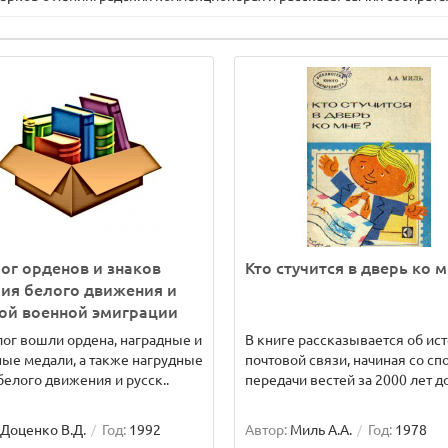
ог орденов и знаков
Кто стучится в дверь ко м
ия белого движения и
ой военной эмиграции
лог вошли ордена, наградные и
В книге рассказывается об ис
ые медали, а также нагрудные
почтовой связи, начиная со сп
белого движения и русск..
передачи вестей за 2000 лет до
Доценко В.Д.
Год:
1992
Автор:
Миль А.А.
Год:
1978