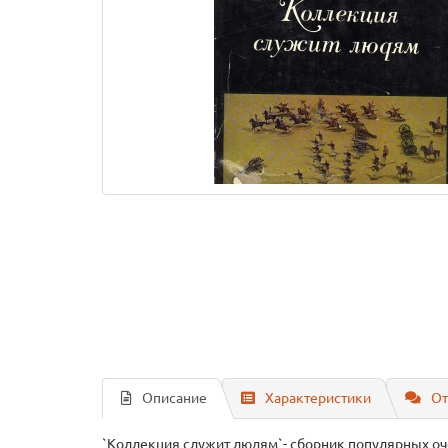
Описание
Характеристики
От
`Коллекция служит людям`- сборник популярных оч