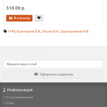
510.00 р.
В корзину
1949
,
Казимиров Б.В.
,
Лесов Н.М.
,
Шапошников А.Ф.
Подпишитесь на наши новости!
Новинки, скидки, предложения!
Оформить подписку
Информация
О состоянии книг
О нас