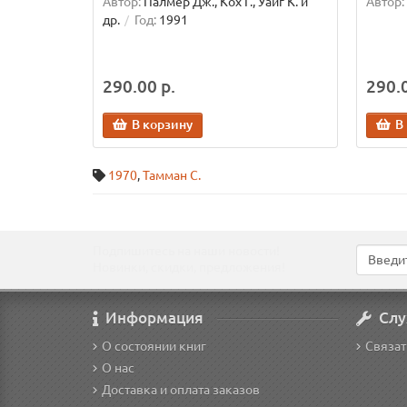
Автор:
Палмер Дж., Кох Г., Уайг К. и
Автор:
др.
Год:
1991
290.00 р.
290.0
В корзину
В
1970
,
Тамман С.
Подпишитесь на наши новости!
Новинки, скидки, предложения!
Информация
Слу
О состоянии книг
Связат
О нас
Доставка и оплата заказов