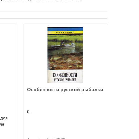
Особенности русской рыбалки
0..
 для
ля