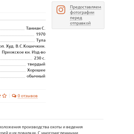
Предоставляем
фотографии
перед
отправкой
Тамман С.
1970
Тула
доп. Худ. В.С.Кошечкин.
Приокское кн. Изд-во
230 с.
твердый
Хорошее
обычный
0 отзывов
положения производства охоты и ведения
верей и их повадках. С многочисленными