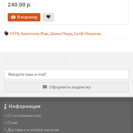
240.00 р.
В корзину
1978
,
Анкетиль Жак
,
Шани Пьер
,
Скоб Мишель.
Подпишитесь на наши новости!
Новинки, скидки, предложения!
Оформить подписку
Информация
О состоянии книг
О нас
Доставка и оплата заказов