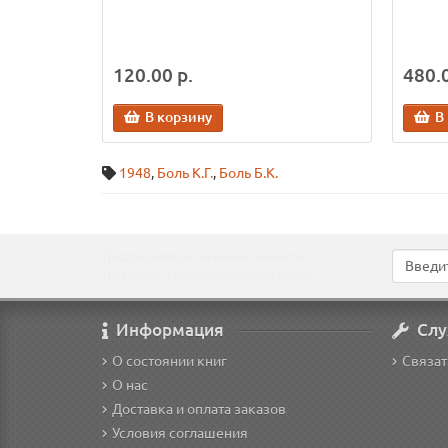
120.00 р.
480.0
В корзину
В
1948
,
Боль К.Г.
,
Боль Б.К.
Подпишитесь на наши новости!
Новинки, скидки, предложения!
Информация
Слу
О состоянии книг
Связат
О нас
Доставка и оплата заказов
Условия соглашения