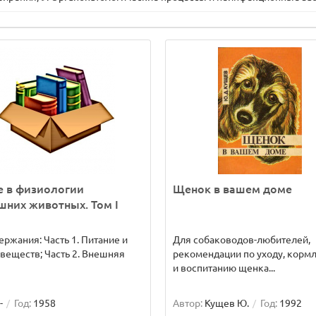
е в физиологии
Щенок в вашем доме
них животных. Том I
ержания: Часть 1. Питание и
Для собаководов-любителей,
веществ; Часть 2. Внешняя
рекомендации по уходу, корм
и воспитанию щенка...
-
Год:
1958
Автор:
Кущев Ю.
Год:
1992