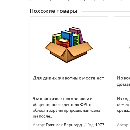
Похожие товары
Для диких животных места нет
Ново
домаш
Эта книга известного зоолога и
Из сод
общественного деятеля ФРГ в
обмен 
области охраны природы, написана
среда..
им после..
Автор:
Гржимек Бернгард.
Год:
1977
Автор: