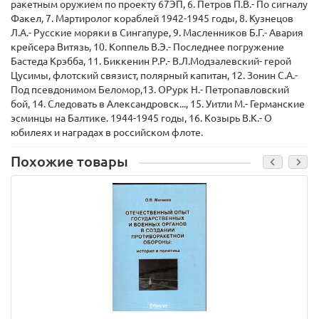
ракетным оружием по проекту 67ЭП, 6. Петров П.В.- По сигналу
Факел, 7. Мартиролог кораблей 1942-1945 годы, 8. Кузнецов
Л.А.- Русские моряки в Сингапуре, 9. Масленников Б.Г.- Авария
крейсера Витязь, 10. Коппель В.Э.- Последнее погружение
Бастеда Крэбба, 11. Биккенин Р.Р.- В.Л.Модзалевский- герой
Цусимы, флотский связист, полярный капитан, 12. Зонин С.А.-
Под псевдонимом Беломор,13. ОРурк Н.- Петропавловский
бой, 14. Следовать в Александровск..., 15. Уитли М.- Германские
эсминцы на Балтике. 1944-1945 годы, 16. Козырь В.К.- О
юбилеях и наградах в российском флоте.
Похожие товары