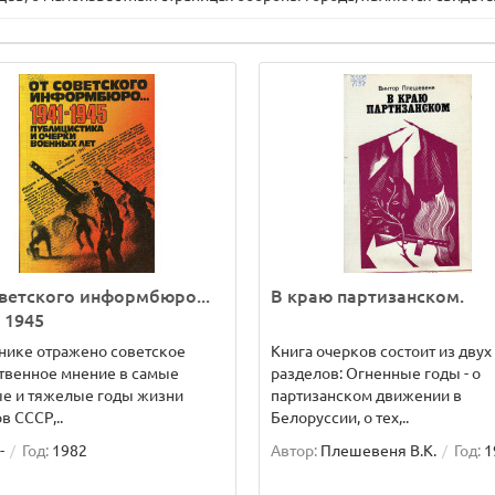
ветского информбюро...
В краю партизанском.
- 1945
нике отражено советское
Книга очерков состоит из двух
твенное мнение в самые
разделов: Огненные годы - о
ые и тяжелые годы жизни
партизанском движении в
в СССР,..
Белоруссии, о тех,..
-
Год:
1982
Автор:
Плешевеня В.К.
Год:
1