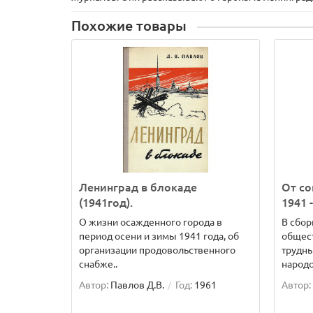
Похожие товары
Ленинград в блокаде
От со
(1941год).
1941 
О жизни осажденного города в
В сбор
период осени и зимы 1941 года, об
общес
организации продовольственного
трудн
снабже..
народо
Автор:
Павлов Д.В.
Год:
1961
Автор: