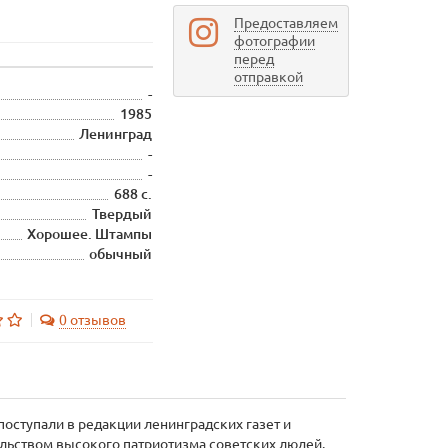
Предоставляем
фотографии
перед
отправкой
-
1985
Ленинград
-
-
688 с.
Твердый
Хорошее. Штампы
обычный
0 отзывов
поступали в редакции ленинградских газет и
ельством высокого патриотизма советских людей.