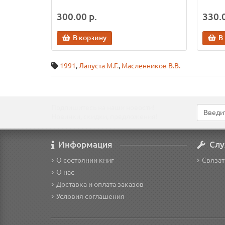
300.00 р.
330.0
В корзину
В
1991
,
Лапуста М.Г.
,
Масленников В.В.
Подпишитесь на наши новости!
Новинки, скидки, предложения!
Информация
Слу
О состоянии книг
Связат
О нас
Доставка и оплата заказов
Условия соглашения