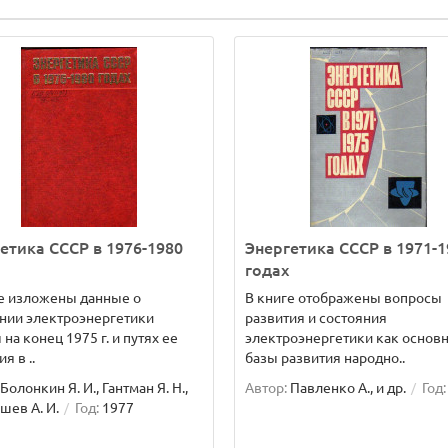
етика СССР в 1976-1980
Энергетика СССР в 1971-1
годах
е изложены данные о
В книге отображены вопросы
нии электроэнергетики
развития и состояния
 на конец 1975 г. и путях ее
электроэнергетики как основ
я в ..
базы развития народно..
Болонкин Я. И., Гантман Я. Н.,
Автор:
Павленко А., и др.
Год:
ев А. И.
Год:
1977