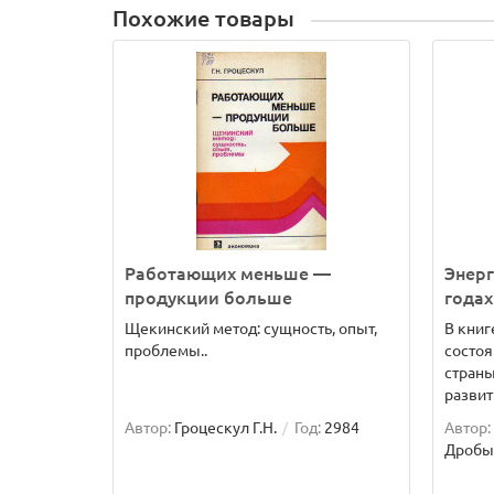
Похожие товары
Работающих меньше —
Энерг
продукции больше
годах
Щекинский метод: сущность, опыт,
В книг
проблемы..
состоя
страны
развити
Автор:
Гроцескул Г.Н.
Год:
2984
Автор:
Дробыш