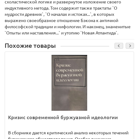
схоластической логике и развернутое изложение своего
индуктивного метода. Том содержит также трактаты `О
мудрости древних`, `О началах и истоках...`, в которых
выражено своеобразное отношение Бэкона к античной
философской традиции и мифологии. И наконец, знаменитые
`Опыты или наставления...` и утопию `Новая Атлантида`.
Похожие товары
Кризис современной буржуазной идеологии
В сборнике дается критический анализ некоторых течений