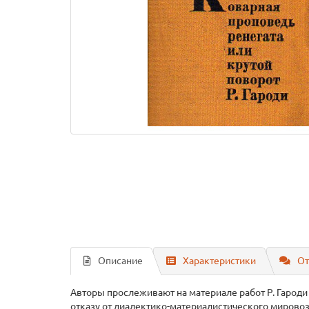
Описание
Характеристики
От
Авторы прослеживают на материале работ Р. Гароди
отказу от диалектико-материалистического мировоз