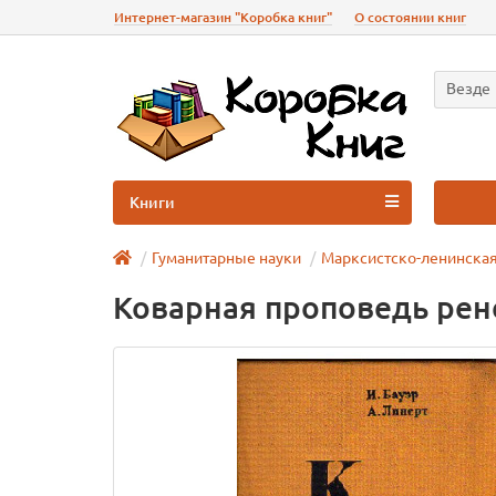
Интернет-магазин "Коробка книг"
О состоянии книг
Везде
Книги
Гуманитарные науки
Марксистско-ленинская
Коварная проповедь рене