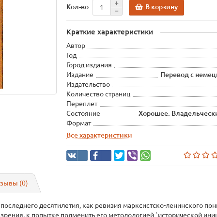
В корзину
Кол-во
Краткие характеристики
Автор
Год
Город издания
Издание
Перевод с немецк
Издательство
Количество страниц
Переплет
Состояние
Хорошее. Владельчески
Формат
Все характеристики
зывы (0)
 последнего десятилетия, как ревизия марксистско-ленинского по
зрения, к попытке подменить его методологией `исторической иниц