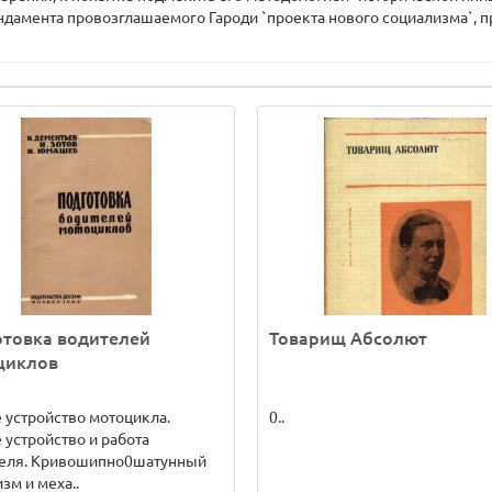
ндамента провозглашаемого Гароди `проекта нового социализма`, 
отовка водителей
Товарищ Абсолют
циклов
устройство мотоцикла.
0..
устройство и работа
теля. Кривошипно0шатунный
зм и меха..