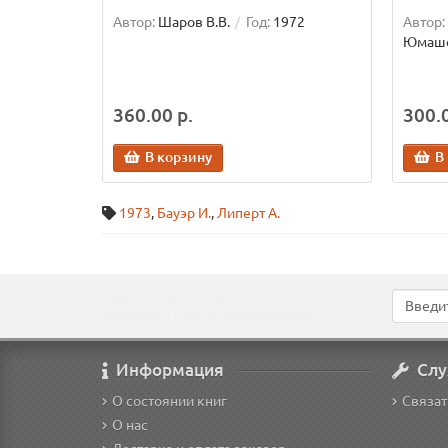
Автор:
Шаров В.В.
Год:
1972
Автор:
Юмаше
360.00 р.
300.0
В корзину
В
1973
,
Бауэр И.
,
Липерт А.
Подпишитесь на наши новости!
Новинки, скидки, предложения!
Информация
Слу
О состоянии книг
Связат
О нас