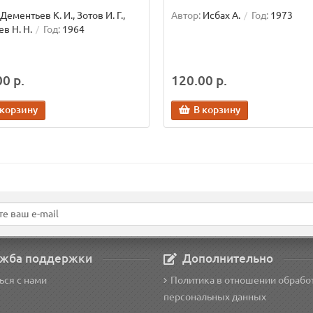
Дементьев К. И., Зотов И. Г.,
Автор:
Исбах А.
Год:
1973
в Н. Н.
Год:
1964
0 р.
120.00 р.
 корзину
В корзину
жба поддержки
Дополнительно
ься с нами
Политика в отношении обрабо
персональных данных