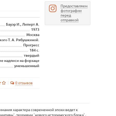
Предоставляем
фотографии
перед
отправкой
Бауэр И., Липерт А.
1973
Москва
ого Т. А. Рябушкиной.
Прогресс
184 с.
твердый
е надписи на форзаце
уменьшенный
0 отзывов
нимания характера современной эпохи ведет к
иативы`, теориями `нового исторического блока`,