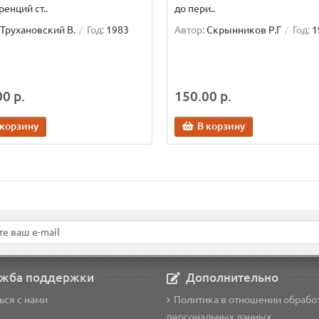
енций ст..
до пери..
Трухановский В.
Год:
1983
Автор:
Скрынников Р.Г
Год:
1
0 р.
150.00 р.
 корзину
В корзину
жба поддержки
Дополнительно
ься с нами
Политика в отношении обрабо
персональных данных