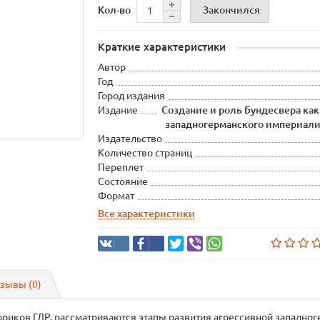
Закончился
Кол-во
Краткие характеристики
Автор
Год
Город издания
Издание
Создание и роль Бундесвера как
западногерманского империализ
Издательство
Количество страниц
Переплет
Состояние
Формат
Все характеристики
зывы (0)
риков ГДР, рассматриваются этапы развития агрессивной западногер