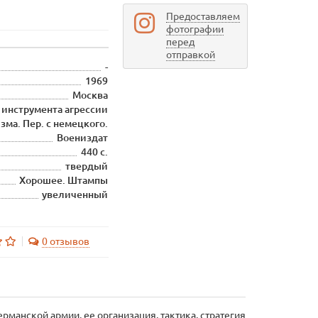
Предоставляем
фотографии
перед
отправкой
-
1969
Москва
 инструмента агрессии
ма. Пер. с немецкого.
Воениздат
440 с.
твердый
Хорошее. Штампы
увеличенный
0 отзывов
манской армии, ее организация, тактика, стратегия