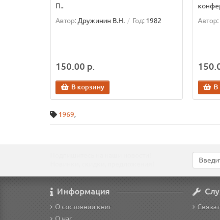
П..
конфер
Автор:
Дружинин В.Н.
Год:
1982
Автор:
150.00 р.
150.0
В корзину
В
1969
,
Подпишитесь на наши новости!
Новинки, скидки, предложения!
Информация
Слу
О состоянии книг
Связат
О нас