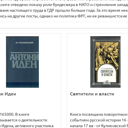
 книге отведено показу роли бундесвера в НАТО и стремления зап
аня настоящего труда в ГДР прошло больше года. За это время не
сь на другие посты, однако ни политика ФРГ, ни ее реваншистски
ни Иден
Святители и власти
165000. В книге
Книга посвящена поворотным
зывается о деятельности
событиям русской истории 16 
 Идена, активного участника
начала 17 вв - от Куликовской