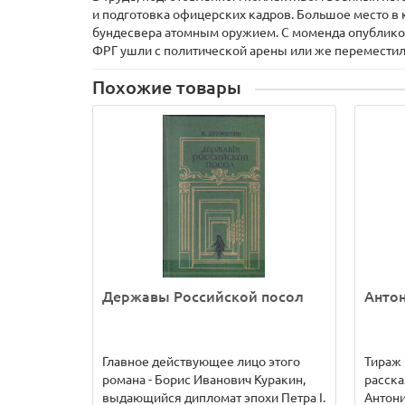
и подготовка офицерских кадров. Большое место в
бундесвера атомным оружием. С моменда опубликов
ФРГ ушли с политической арены или же переместили
Похожие товары
Державы Российской посол
Анто
Главное действующее лицо этого
Тираж 
романа - Борис Иванович Куракин,
расска
выдающийся дипломат эпохи Петра I.
Антони