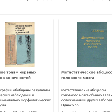
ние травм нервных
Метастатические абсцес
ов конечностей
головного мозга
ографии обобщены результаты
Метастатические абсцессы
ческих наблюдений и
головного мозга обычно явля
риментально-морфологических
осложнениями других заболев
ова..
Однако по ..