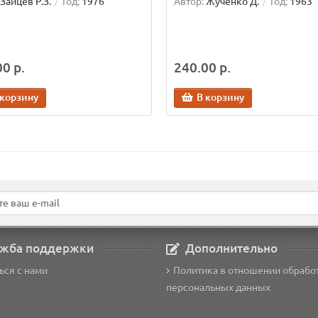
Зайцев Р.З.
Год:
1976
Автор:
Жученко Д.
Год:
1963
0 р.
240.00 р.
 корзину
В корзину
жба поддержки
Дополнительно
ься с нами
Политика в отношении обрабо
персональных данных