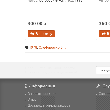
Автор:
Островский А.Г.
Год:
1973
Автор:
300.00 р.
360.0
В корзину
В
1978
,
Олефиренко В.Т.
Подпишитесь на наши новости!
Новинки, скидки, предложения!
Информация
Слу
О состоянии книг
Связат
О нас
Доставка и оплата заказов