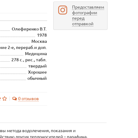
Предоставляем
фотографии
перед
отправкой
Олефиренко В.Т.
1978
Москва
ие 2-е, перераб.и доп.
Медицина
278 с., рис., табл.
твердый
Хорошее
обычный
0 отзывов
овы метода водолечения, показания и
йствию других теплоносителей – парафина,