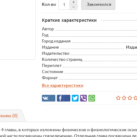
Закончился
Кол-во
Краткие характеристики
Автор
Год
Город издания
Издание
Издан
Издательство
Количество страниц
Переплет
Состояние
Формат
Все характеристики
зывы (0)
жит 4 главы, в которых изложены физические и физиологические осн
рой части посвящены грязелечению. Отдельная глава посвящена де