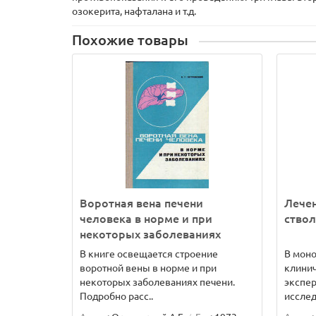
озокерита, нафталана и т.д.
Похожие товары
Воротная вена печени
Лече
человека в норме и при
ствол
некоторых заболеваниях
В книге освещается строение
В мон
воротной вены в норме и при
клини
некоторых заболеваниях печени.
экспе
Подробно расс..
исслед