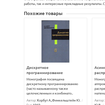
работы, так и интересные прикладные результаты. Сре
Похожие товары
Дискретное
Асим
программирование
распр
Монография посвящена
Моног
дискретному программированию
аппро
(часто называемому также
распр
целочисленным и комбинато..
матема
Автор:
Корбут А.,Финкельштейн Ю.
Автор: