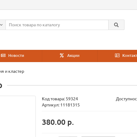
Новости
Акции
Контак
я и кластер
р
Код товара:
59324
Доступнос
Артикул: 11181315
380.00 р.