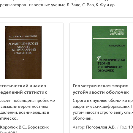
ди авторов - известные ученые Л. Заде, С. Рао, К. Фу и др.
птотический анализ
Геометрическая теория
еделений статистик
устойчивости оболочек
рафия посвящена проблеме
Строго выпуклые оболочки пр
ксимации вероятностных
закритических деформациях. 
еделений, возникающих в
устойчивости строго выпуклы
тическо..
оболочек..
Королюк В.С., Боровских
Автор:
Погорелов А.В.
Год:
19