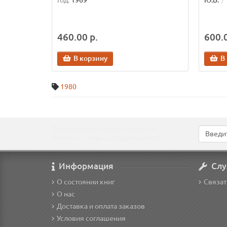
Год:
1969
Ю.В.
460.00 р.
600.0
В корзину
В
1980
Подпишитесь на наши новости!
Новинки, скидки, предложения!
Информация
Слу
О состоянии книг
Связат
О нас
Доставка и оплата заказов
Условия соглашения