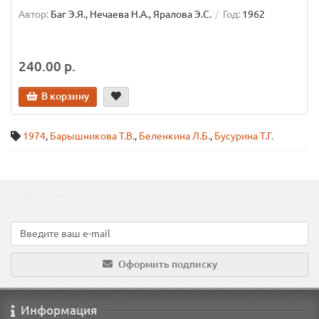
Автор:
Баг Э.Я., Нечаева Н.А., Яралова Э.С.
Год:
1962
240.00 р.
В корзину
1974
,
Барышникова Т.В.
,
Беленкина Л.Б.
,
Бусурина Т.Г.
Подпишитесь на наши новости!
Новинки, скидки, предложения!
Оформить подписку
Информация