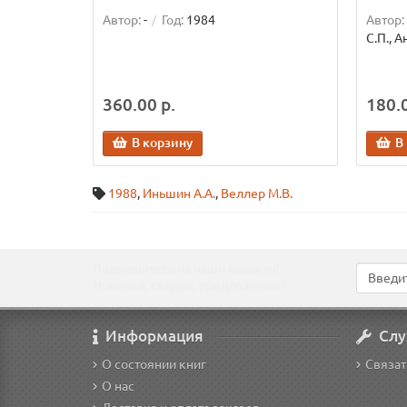
Автор:
-
Год:
1984
Автор:
С.П., А
360.00 р.
180.0
В корзину
В
1988
,
Иньшин А.А.
,
Веллер М.В.
Подпишитесь на наши новости!
Новинки, скидки, предложения!
Информация
Слу
О состоянии книг
Связат
О нас