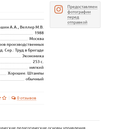
Предоставляем
фотографии
перед
отправкой
шин А.А., Веллер М.В.
1988
Москва
ров производственных
д. Сер.: Труд в бригаде
Экономика
253 с.
мягкий
Хорошее. Штампы
обычный
0 отзывов
огические педагогические основы управления