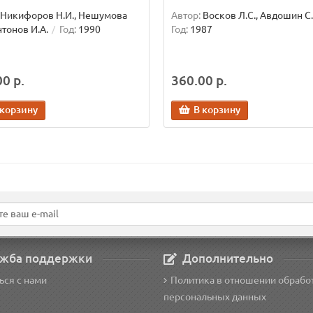
Никифоров Н.И., Нешумова
Автор:
Восков Л.С., Авдошин С
нтонов И.А.
Год:
1990
Год:
1987
0 р.
360.00 р.
 корзину
В корзину
жба поддержки
Дополнительно
ься с нами
Политика в отношении обрабо
персональных данных