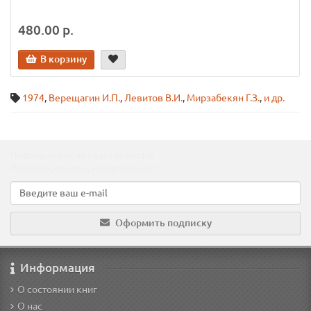
480.00 р.
В корзину
1974
,
Верещагин И.П.
,
Левитов В.И.
,
Мирзабекян Г.З.
,
и др.
Подпишитесь на наши новости!
Новинки, скидки, предложения!
Оформить подписку
Информация
О состоянии книг
О нас