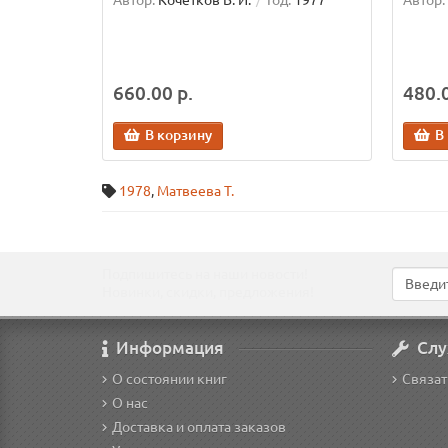
Автор:
Кочетков В. И.
Год:
1977
Автор:
660.00 р.
480.0
В корзину
В
1978
,
Матвеева Т.
Подпишитесь на наши новости!
Новинки, скидки, предложения!
Информация
Слу
О состоянии книг
Связат
О нас
Доставка и оплата заказов