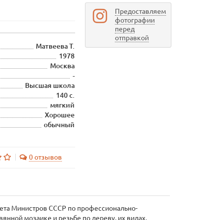
Предоставляем
фотографии
перед
отправкой
Матвеева Т.
1978
Москва
-
Высшая школа
140 с.
мягкий
Хорошее
обычный
0 отзывов
вета Министров СССР по профессионально-
янной мозаике и резьбе по дереву, их видах,