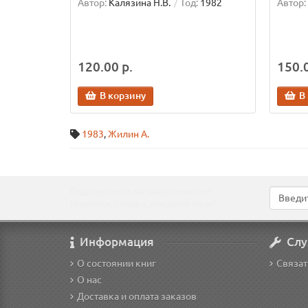
Автор:
Калязина Н.В.
Год:
1982
Автор:
120.00 р.
150.0
В корзину
В
1983
,
Жилин А.
Подпишитесь на наши новости!
Новинки, скидки, предложения!
Информация
Слу
О состоянии книг
Связат
О нас
Доставка и оплата заказов