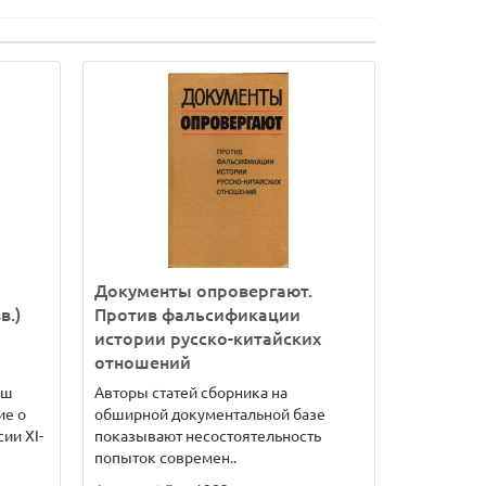
Документы опровергают.
в.)
Против фальсификации
истории русско-китайских
отношений
аш
Авторы статей сборника на
ие о
обширной документальной базе
ии XI-
показывают несостоятельность
попыток современ..