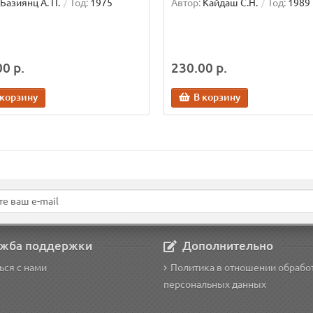
Базиянц А. П.
Год:
1975
Автор:
Кайдаш С.Н.
Год:
1989
0 р.
230.00 р.
 корзину
В корзину
жба поддержки
Дополнительно
ься с нами
Политика в отношении обрабо
персональных данных