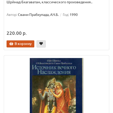
Шрймад-Бхагаватам, классического произведения..
Автор:
Свами Прабхупада, А.Ч.Б.
Год:
1990
220.00 р.
В корзину